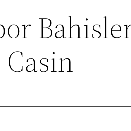
or Bahisler
e Casin