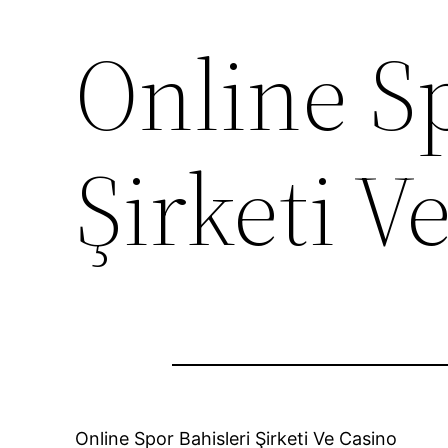
Online Sp
Şirketi V
Online Spor Bahisleri Şirketi Ve Casino