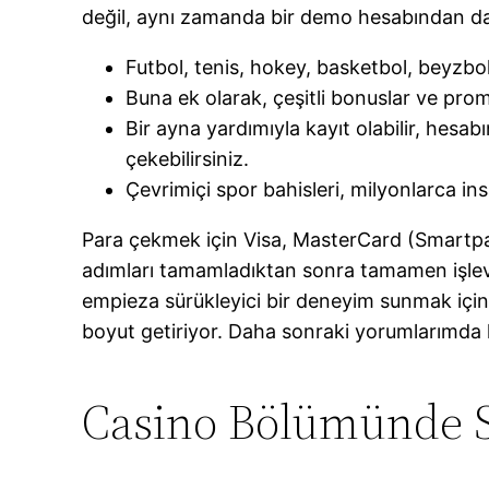
değil, aynı zamanda bir demo hesabından da (
Futbol, tenis, hokey, basketbol, beyzbol
Buna ek olarak, çeşitli bonuslar ve pro
Bir ayna yardımıyla kayıt olabilir, hesab
çekebilirsiniz.
Çevrimiçi spor bahisleri, milyonlarca ins
Para çekmek için Visa, MasterCard (Smartpay
adımları tamamladıktan sonra tamamen işlevs
empieza sürükleyici bir deneyim sunmak için t
boyut getiriyor. Daha sonraki yorumlarımda k
Casino Bölümünde 