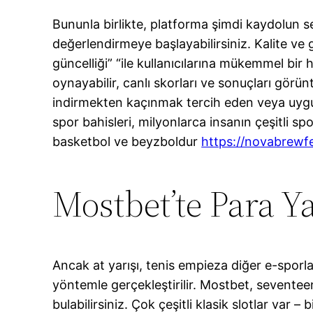
Bununla birlikte, platforma şimdi kaydolun seç
değerlendirmeye başlayabilirsiniz. Kalite ve g
güncelliği” “ile kullanıcılarına mükemmel bir
oynayabilir, canlı skorları ve sonuçları görü
indirmekten kaçınmak tercih eden veya uygulam
spor bahisleri, milyonlarca insanın çeşitli sp
basketbol ve beyzboldur
https://novabrewf
Mostbet’te Para Y
Ancak at yarışı, tenis empieza diğer e-sporla
yöntemle gerçekleştirilir. Mostbet, sevente
bulabilirsiniz. Çok çeşitli klasik slotlar var