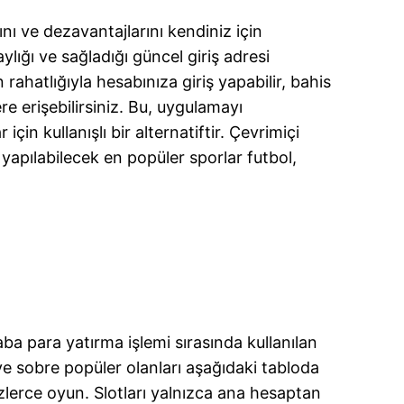
ını ve dezavantajlarını kendiniz için
ylığı ve sağladığı güncel giriş adresi
rahatlığıyla hesabınıza giriş yapabilir, bahis
re erişebilirsiniz. Bu, uygulamayı
n kullanışlı bir alternatiftir. Çevrimiçi
apılabilecek en popüler sporlar futbol, ​​
ba para yatırma işlemi sırasında kullanılan
e sobre popüler olanları aşağıdaki tabloda
yüzlerce oyun. Slotları yalnızca ana hesaptan