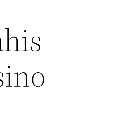
ahis
sino