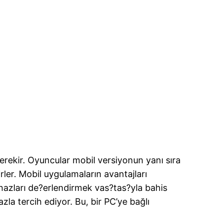
erekir. Oyuncular mobil versiyonun yanı sıra
lirler. Mobil uygulamaların avantajları
cihazları de?erlendirmek vas?tas?yla bahis
zla tercih ediyor. Bu, bir PC’ye bağlı