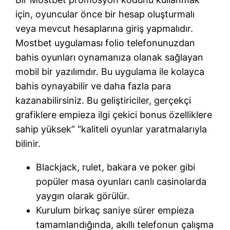
için, oyuncular önce bir hesap oluşturmalı
veya mevcut hesaplarına giriş yapmalıdır.
Mostbet uygulaması folio telefonunuzdan
bahis oyunları oynamanıza olanak sağlayan
mobil bir yazılımdır. Bu uygulama ile kolayca
bahis oynayabilir ve daha fazla para
kazanabilirsiniz. Bu geliştiriciler, gerçekçi
grafiklere empieza ilgi çekici bonus özelliklere
sahip yüksek” “kaliteli oyunlar yaratmalarıyla
bilinir.
Blackjack, rulet, bakara ve poker gibi
popüler masa oyunları canlı casinolarda
yaygın olarak görülür.
Kurulum birkaç saniye sürer empieza
tamamlandığında, akıllı telefonun çalışma