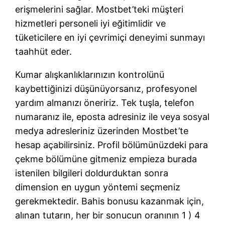
erişmelerini sağlar. Mostbet’teki müşteri
hizmetleri personeli iyi eğitimlidir ve
tüketicilere en iyi çevrimiçi deneyimi sunmayı
taahhüt eder.
Kumar alışkanlıklarınızın kontrolünü
kaybettiğinizi düşünüyorsanız, profesyonel
yardım almanızı öneririz. Tek tuşla, telefon
numaranız ile, eposta adresiniz ile veya sosyal
medya adresleriniz üzerinden Mostbet’te
hesap açabilirsiniz. Profil bölümünüzdeki para
çekme bölümüne gitmeniz empieza burada
istenilen bilgileri doldurduktan sonra
dimension en uygun yöntemi seçmeniz
gerekmektedir. Bahis bonusu kazanmak için,
alınan tutarın, her bir sonucun oranının 1 ) 4