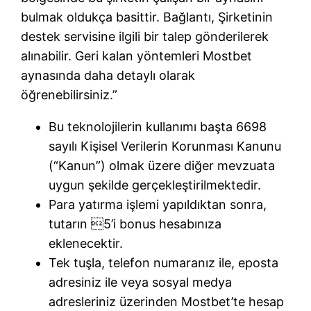
bulmak oldukça basittir. Bağlantı, Şirketinin
destek servisine ilgili bir talep gönderilerek
alınabilir. Geri kalan yöntemleri Mostbet
aynasında daha detaylı olarak
öğrenebilirsiniz.”
Bu teknolojilerin kullanımı başta 6698
sayılı Kişisel Verilerin Korunması Kanunu
(“Kanun”) olmak üzere diğer mevzuata
uygun şekilde gerçekleştirilmektedir.
Para yatırma işlemi yapıldıktan sonra,
tutarın 5’i bonus hesabınıza
eklenecektir.
Tek tuşla, telefon numaranız ile, eposta
adresiniz ile veya sosyal medya
adresleriniz üzerinden Mostbet’te hesap