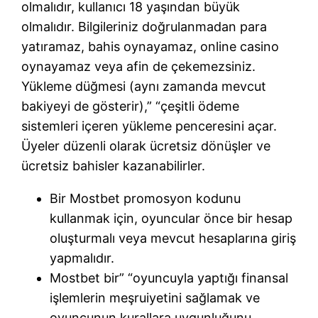
olmalıdır, kullanıcı 18 yaşından büyük
olmalıdır. Bilgileriniz doğrulanmadan para
yatıramaz, bahis oynayamaz, online casino
oynayamaz veya afin de çekemezsiniz.
Yükleme düğmesi (aynı zamanda mevcut
bakiyeyi de gösterir),” “çeşitli ödeme
sistemleri içeren yükleme penceresini açar.
Üyeler düzenli olarak ücretsiz dönüşler ve
ücretsiz bahisler kazanabilirler.
Bir Mostbet promosyon kodunu
kullanmak için, oyuncular önce bir hesap
oluşturmalı veya mevcut hesaplarına giriş
yapmalıdır.
Mostbet bir” “oyuncuyla yaptığı finansal
işlemlerin meşruiyetini sağlamak ve
oyuncunun kurallara uygunluğunu