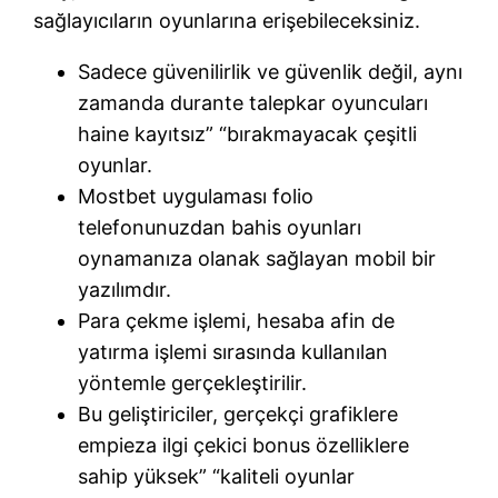
sağlayıcıların oyunlarına erişebileceksiniz.
Sadece güvenilirlik ve güvenlik değil, aynı
zamanda durante talepkar oyuncuları
haine kayıtsız” “bırakmayacak çeşitli
oyunlar.
Mostbet uygulaması folio
telefonunuzdan bahis oyunları
oynamanıza olanak sağlayan mobil bir
yazılımdır.
Para çekme işlemi, hesaba afin de
yatırma işlemi sırasında kullanılan
yöntemle gerçekleştirilir.
Bu geliştiriciler, gerçekçi grafiklere
empieza ilgi çekici bonus özelliklere
sahip yüksek” “kaliteli oyunlar