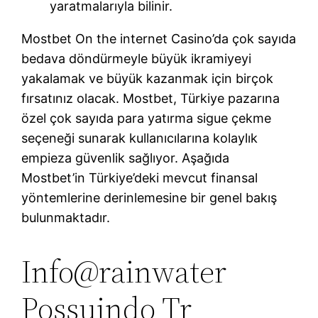
yaratmalarıyla bilinir.
Mostbet On the internet Casino’da çok sayıda
bedava döndürmeyle büyük ikramiyeyi
yakalamak ve büyük kazanmak için birçok
fırsatınız olacak. Mostbet, Türkiye pazarına
özel çok sayıda para yatırma sigue çekme
seçeneği sunarak kullanıcılarına kolaylık
empieza güvenlik sağlıyor. Aşağıda
Mostbet’in Türkiye’deki mevcut finansal
yöntemlerine derinlemesine bir genel bakış
bulunmaktadır.
Info@rainwater
Possuindo Tr