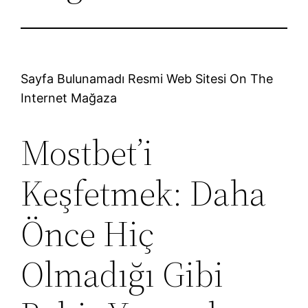
Sayfa Bulunamadı Resmi Web Sitesi On The
Internet Mağaza
Mostbet’i
Keşfetmek: Daha
Önce Hiç
Olmadığı Gibi