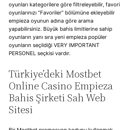
oyunları kategorilere göre filtreleyebilir, favori
oyunlarınızı “Favoriler” bölümüne ekleyebilir
empieza oyunun adına göre arama
yapabilirsiniz. Büyük bahis limitlerine sahip
oyunların yanı sıra yeni empieza popüler
oyunların seçildiği VERY IMPORTANT
PERSONEL seçkisi vardır.
Türkiye’deki Mostbet
Online Casino Empieza
Bahis Şirketi Sah Web
Sitesi
Bir Mostbet promosyon kodunu kullanmak