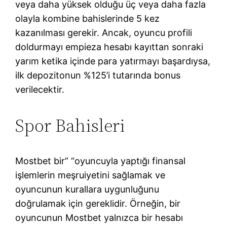
veya daha yüksek olduğu üç veya daha fazla
olayla kombine bahislerinde 5 kez
kazanılması gerekir. Ancak, oyuncu profili
doldurmayı empieza hesabı kayıttan sonraki
yarım ketika içinde para yatırmayı başardıysa,
ilk depozitonun %125’i tutarında bonus
verilecektir.
Spor Bahisleri
Mostbet bir” “oyuncuyla yaptığı finansal
işlemlerin meşruiyetini sağlamak ve
oyuncunun kurallara uygunluğunu
doğrulamak için gereklidir. Örneğin, bir
oyuncunun Mostbet yalnızca bir hesabı