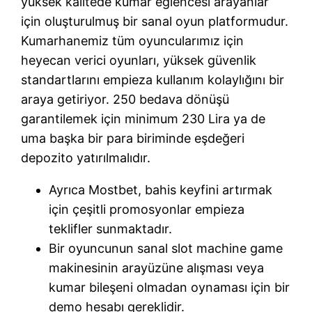
yüksek kalitede kumar eğlencesi arayanlar
için oluşturulmuş bir sanal oyun platformudur.
Kumarhanemiz tüm oyuncularımız için
heyecan verici oyunları, yüksek güvenlik
standartlarını empieza kullanım kolaylığını bir
araya getiriyor. 250 bedava dönüşü
garantilemek için minimum 230 Lira ya de
uma başka bir para biriminde eşdeğeri
depozito yatırılmalıdır.
Ayrıca Mostbet, bahis keyfini artırmak
için çeşitli promosyonlar empieza
teklifler sunmaktadır.
Bir oyuncunun sanal slot machine game
makinesinin arayüzüne alışması veya
kumar bileşeni olmadan oynaması için bir
demo hesabı gereklidir.