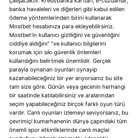
çalışacaktır. Kredi/banka kartları, e-cüzdanlar,
banka havaleleri ve diğerleri gibi kabul edilen
ödeme yöntemlerinden birini kullanarak
Mostbet hesabınıza para ekleyebilirsiniz.
Mostbet’in kullanıcı gizliliğini ve güvenliğini
ciddiye aldığını” “ve kullanıcı bilgilerini
korumak için sıkı güvenlik önlemleri
kullandığını belirtmek önemlidir. Gerçek
parayla oynanan oyunları oynayıp
kazanabileceğiniz bir yer arıyorsanız bu site
tam size göre. Günün veya gecenin herhangi
bir saatinde katılabilirsiniz ve aralarından
seçim yapabileceğiniz birçok farklı oyun türü
vardır. Canlı oyunları izlemeyi seviyorsanız, bu
çevrimiçi kumarhanenin dünya çapındaki tüm
önemli spor etkinliklerinde canlı maçlar