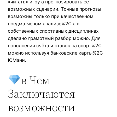
«читать» игру а прогнозировать ее
возможных сценарии. Точные прогнозы
возможны только при качественном
предматчевом анализе%2C а в
собственных спортивных дисциплинах
сделано грамотный разбор можно. Для
пополнения счёта и ставок на спорт%2C
можно используя банковские карты%2C
ЮМани.
в Чем
Заключаются
возможности