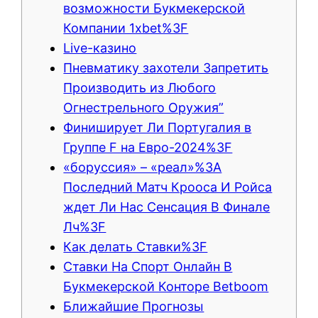
возможности Букмекерской
Компании 1xbet%3F
Live-казино
Пневматику захотели Запретить
Производить из Любого
Огнестрельного Оружия”
Финиширует Ли Португалия в
Группе F на Евро-2024%3F
«боруссия» – «реал»%3A
Последний Матч Крооса И Ройса
ждет Ли Нас Сенсация В Финале
Лч%3F
Как делать Ставки%3F
Ставки На Спорт Онлайн В
Букмекерской Конторе Betboom
Ближайшие Прогнозы