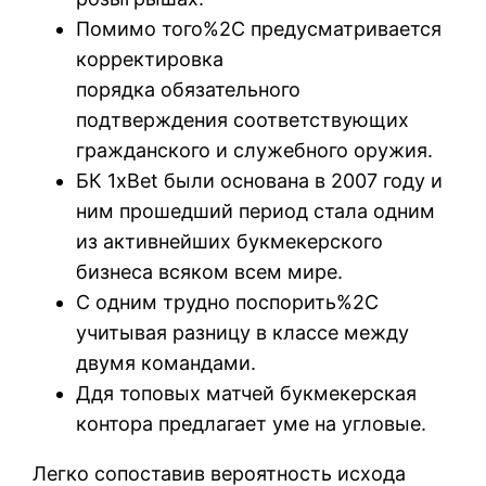
Помимо того%2C предусматривается
корректировка
порядка обязательного
подтверждения соответствующих
гражданского и служебного оружия.
БК 1xBet были основана в 2007 году и
ним прошедший период стала одним
из активнейших букмекерского
бизнеса всяком всем мире.
С одним трудно поспорить%2C
учитывая разницу в классе между
двумя командами.
Ддя топовых матчей букмекерская
контора предлагает уме на угловые.
Легко сопоставив вероятность исхода