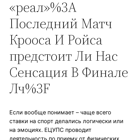
«реал»%3A
Последний Матч
Крооса И Ройса
предстоит Ли Нас
Сенсация В Финале
Лч%3F
Если вообще понимает – чаще всего
ставки на спорт делались логически или
на эмоциях. ЕЦУПС проводит
деятельность по приему от физических