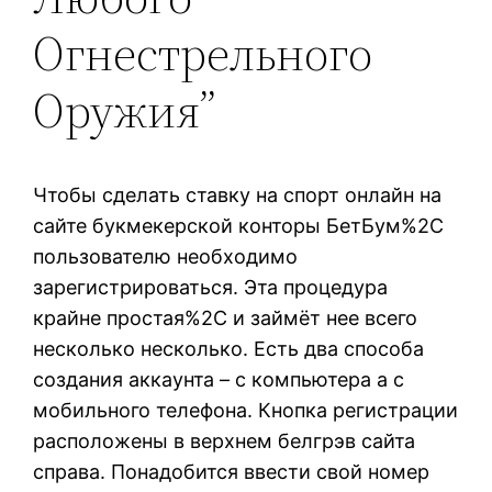
Огнестрельного
Оружия”
Чтобы сделать ставку на спорт онлайн на
сайте букмекерской конторы БетБум%2C
пользователю необходимо
зарегистрироваться. Эта процедура
крайне простая%2C и займёт нее всего
несколько несколько. Есть два способа
создания аккаунта – с компьютера а с
мобильного телефона. Кнопка регистрации
расположены в верхнем белгрэв сайта
справа. Понадобится ввести свой номер