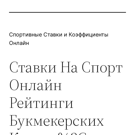
Спортивные Ставки и Коэффициенты
Онлайн
Ставки На Спорт
Онлайн
Рейтинги
Букмекерских