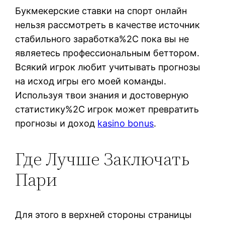
Букмекерские ставки на спорт онлайн
нельзя рассмотреть в качестве источник
стабильного заработка%2C пока вы не
являетесь профессиональным беттором.
Всякий игрок любит учитывать прогнозы
на исход игры его моей команды.
Используя твои знания и достоверную
статистику%2C игрок может превратить
прогнозы и доход
kasino bonus
.
Где Лучше Заключать
Пари
Для этого в верхней стороны страницы