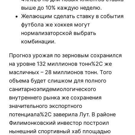
выше до 10% каждую неделю.
Желающим сделать ставку в события
футбола же хоккея могут
нормализаторской выбрать
комбинации.
Прогноз урожая по зерновым сохранился
на уровне 132 миллионов тонн%2C же
масличных – 28 миллионов тонн. Того
объема будет слишком для полного
санитарноэпидемиологического
внутреннего рынка же сохранения
значительного экспортного
потенциала%2C заверила Лут. В районе
Филимонковский инвестор построил
нынешний спортивный хаб площадью