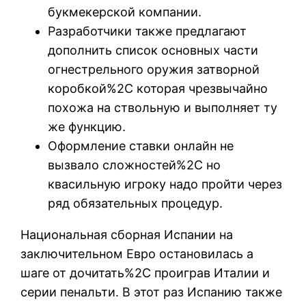
букмекерской компании.
Разработчики также предлагают
дополнить список основных части
огнестрельного оружия затворной
коробкой%2C которая чрезвычайно
похожа на ствольную и выполняет ту
же функцию.
Оформление ставки онлайн не
вызвало сложностей%2C но
квасильную игроку надо пройти через
ряд обязательных процедур.
Национальная сборная Испании на
заключительном Евро остановилась а
шаге от дочитать%2C проиграв Италии и
серии пенальти. В этот раз Испанию также