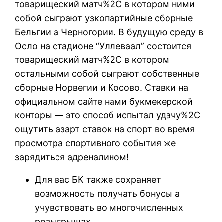
товарищеский матч%2C в котором ними
собой сыграют узкопартийные сборные
Бельгии а Черногории. В будущую среду в
Осло на стадионе “Уллеваал” состоится
товарищеский матч%2C в котором
остальными собой сыграют собственные
сборные Норвегии и Косово. Ставки на
официальном сайте нами букмекерской
конторы — это способ испытал удачу%2C
ощутить азарт ставок на спорт во время
просмотра спортивного события же
зарядиться адреналином!
Для вас БК также сохраняет
возможность получать бонусы а
учувствовать во многочисленных
розыгрышах.