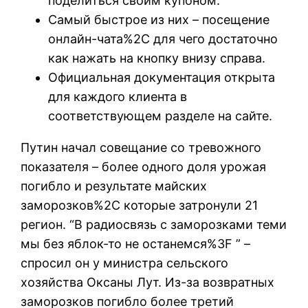
поделиться своим купоном.
Самый быстрое из них – посещение
онлайн-чата%2C для чего достаточно
как нажать на кнопку внизу справа.
Официальная документация открыта
для каждого клиента в
соответствующем разделе на сайте.
Путин начал совещание со тревожного
показателя – более одного доля урожая
погибло и результате майских
заморозков%2C которые затронули 21
регион. “В радиосвязь с заморозками теми
мы без яблок-то не останемся%3F ” –
спросил он у министра сельского
хозяйства Оксаны Лут. Из-за возвратных
заморозков погибло более третий