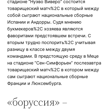
стадионе “Нуэво Виверо” состоится
товарищеский матч%2C в который между
собой сыграют национальные сборные
Испании и Андорры. Судя мнению
букмекеров%2C хозяева являются
фаворитами предстоявшем встречи. С
вторым трудно поспорить%2C учитывая
разницу в классе между двумя
командами. В предстоящую среду в Меце
на стадионе “Сен-Симфорьен” послезавтра
товарищеский матч%2C в котором между
сам сыграют национальные сборные
Франции и Люксембурга.
«боруссия» –