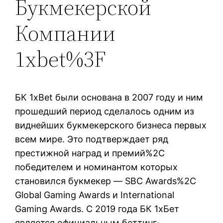
Букмекерской
Компании
1xbet%3F
БК 1xBet были основана в 2007 году и ним
прошедший период сделалось одним из
виднейших букмекерского бизнеса первых
всем мире. Это подтверждает ряд
престижной наград и премий%2C
победителем и номинантом которых
становился букмекер — SBC Awards%2C
Global Gaming Awards и International
Gaming Awards. С 2019 года БК 1хБет
является официальным беттинг-