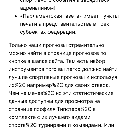
адреналином!
«Парламентская газета» имеет пункты
печати а представительства в трех
субъектах федерации.
Только наши прогнозы стремительно
можно найти в странице прогнозов по
кнопке в шапке сайта. Там есть набор
инструментов того вы легко должно найти
лучшие спортивные прогнозы и используя
их%2C например%2C для своих ставок.
Чем не менее%2C но эти статистические
данные доступны для просмотра на
странице профиля Типстера%2C в
комплекте с их лучшего видами
спорта%2C турнирами и командами. Или