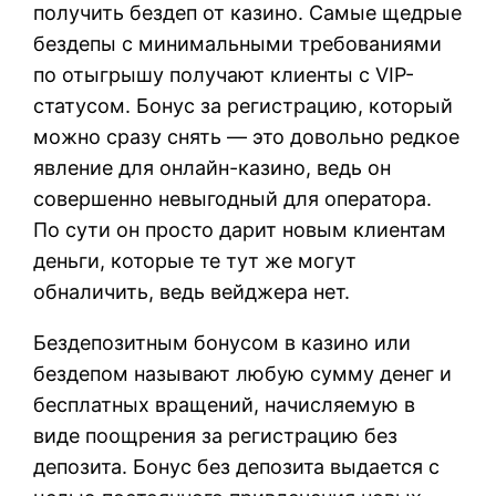
получить бездеп от казино. Самые щедрые
бездепы с минимальными требованиями
по отыгрышу получают клиенты с VIP-
статусом. Бонус за регистрацию, который
можно сразу снять — это довольно редкое
явление для онлайн-казино, ведь он
совершенно невыгодный для оператора.
По сути он просто дарит новым клиентам
деньги, которые те тут же могут
обналичить, ведь вейджера нет.
Бездепозитным бонусом в казино или
бездепом называют любую сумму денег и
бесплатных вращений, начисляемую в
виде поощрения за регистрацию без
депозита. Бонус без депозита выдается с