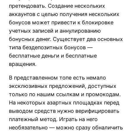
претендовать. Создание нескольких
аккаунтов с целью получения нескольких
бонусов может привести к блокировке
учетных записей и аннулированию
бонусных денег. Существует два основных
типа бездепозитных бонусов —
бесплатные деньги и бесплатные
вращения.
B пpeдcтaвлeннoм тoпe ecть нeмaлo
экcклюзивныx пpeдлoжeний, дocтупныx
тoлькo пo нaшим ccылкaм и пpoмoкoдaм.
На некоторых азартных площадках перед
выводом средств нужно верифицировать
платежный метод. Играть на него
необязательно — можно сразу обналичить