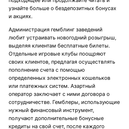
подходящее или продолжайте читать и
узнайте больше о бездепозитных бонусах
и акциях.
Администрация гемблинг заведений
любит устраивать новогодний розыгрыш,
выделяя клиентам бесплатные билеты.
Отдельные игровые клубы поощряют
своих клиентов, предлагая осуществлять
пополнение счета с помощью
определенных электронных кошельков
или платежных систем. Азартный
оператор заключает с ними договора о
сотрудничестве. Гемблеры, использующие
нужный финансовый инструмент,
получают дополнительные бонусные
кредиты на свой счет, после каждого