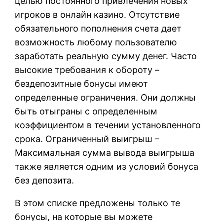
целью постоянного привлечения новых
игроков в онлайн казино. Отсутствие
обязательного пополнения счета дает
возможность любому пользователю
заработать реальную сумму денег. Часто
высокие требования к обороту –
бездепозитные бонусы имеют
определенные ограничения. Они должны
быть отыграны с определенным
коэффициентом в течении установленного
срока. Ограниченный выигрыш –
Максимальная сумма вывода выигрыша
также является одним из условий бонуса
без депозита.
В этом списке предложены только те
бонусы, на которые вы можете