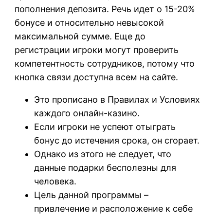
пополнения депозита. Речь идет о 15-20%
бонусе и относительно невысокой
максимальной сумме. Еще до
регистрации игроки могут проверить
компетентность сотрудников, потому что
кнопка связи доступна всем на сайте.
Это прописано в Правилах и Условиях
каждого онлайн-казино.
Если игроки не успеют отыграть
бонус до истечения срока, он сгорает.
Однако из этого не следует, что
данные подарки бесполезны для
человека.
Цель данной программы –
привлечение и расположение к себе