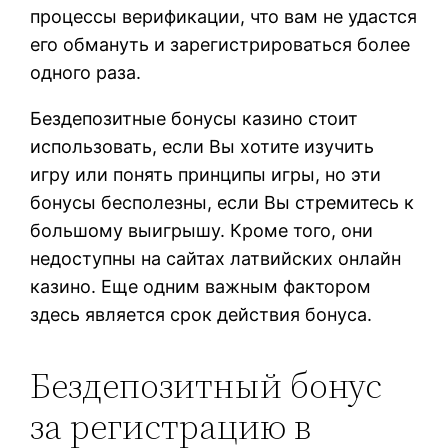
процессы верификации, что вам не удастся
его обмануть и зарегистрироваться более
одного раза.
Бездепозитные бонусы казино стоит
использовать, если Вы хотите изучить
игру или понять принципы игры, но эти
бонусы бесполезны, если Вы стремитесь к
большому выигрышу. Кроме того, они
недоступны на сайтах латвийских онлайн
казино. Еще одним важным фактором
здесь является срок действия бонуса.
Бездепозитный бонус
за регистрацию в