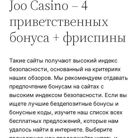
Joo Casino – 4
приветственных
бонуса + фриспины
Такие сайты получают высокий индекс
безопасности, основанный на критериях
наших обзоров. Мы рекомендуем отдавать
предпочтение бонусам на сайтах с
высоким индексом безопасности. Если вы
ищете лучшие бездепозитные бонусы и
бонусные коды, изучите наш список всех
бесплатных предложений, которые нам
удалось найти в интернете. Выберите