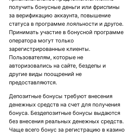
получить бонусные деньги или фриспины
за верификацию аккаунта, повышение
статуса в программе лояльности и другое.
Принимать участие в бонусной программе
оператора могут только
зарегистрированные клиенты.
Пользователям, которые не
авторизовались на сайте, бездепы и
другие виды поощрений не
предоставляются.
Депозитные бонусы требуют внесения
денежных средств на счет для получения
бонуса. Бездепозитные бонусы выдаются
без внесения реальных денежных средств.
Чаще всего бонус за регистрацию в казино