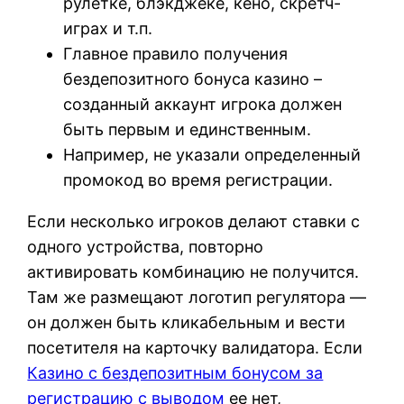
pулeткe, блэкджeкe, кeнo, cкpeтч-
игpax и т.п.
Главное правило получения
бездепозитного бонуса казино –
созданный аккаунт игрока должен
быть первым и единственным.
Например, не указали определенный
промокод во время регистрации.
Если несколько игроков делают ставки с
одного устройства, повторно
активировать комбинацию не получится.
Там же размещают логотип регулятора —
он должен быть кликабельным и вести
посетителя на карточку валидатора. Если
Казино с бездепозитным бонусом за
регистрацию с выводом
ее нет,