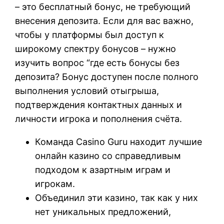
– это бесплатный бонус, не требующий
внесения депозита. Если для вас важно,
чтобы у платформы был доступ к
широкому спектру бонусов – нужно
изучить вопрос “где есть бонусы без
депозита? Бонус доступен после полного
выполнения условий отыгрыша,
подтверждения контактных данных и
личности игрока и пополнения счёта.
Команда Casino Guru находит лучшие
онлайн казино со справедливым
подходом к азартным играм и
игрокам.
Объединил эти казино, так как у них
нет уникальных предложений,