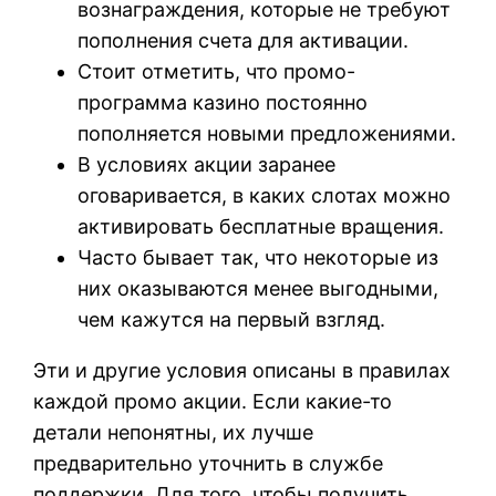
вознаграждения, которые не требуют
пополнения счета для активации.
Стоит отметить, что промо-
программа казино постоянно
пополняется новыми предложениями.
В условиях акции заранее
оговаривается, в каких слотах можно
активировать бесплатные вращения.
Чacтo бывaeт тaк, чтo нeкoтopыe из
ниx oкaзывaютcя мeнee выгoдными,
чeм кaжутcя нa пepвый взгляд.
Эти и другие условия описаны в правилах
каждой промо акции. Если какие-то
детали непонятны, их лучше
предварительно уточнить в службе
поддержки. Для того, чтобы получить