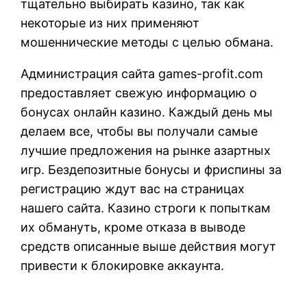
тщательно выбирать казино, так как
некоторые из них применяют
мошеннические методы с целью обмана.
Администрация сайта games-profit.com
предоставляет свежую информацию о
бонусах онлайн казино. Каждый день мы
делаем все, чтобы вы получали самые
лучшие предложения на рынке азартных
игр. Бездепозитные бонусы и фриспины за
регистрацию ждут вас на страницах
нашего сайта. Казино строги к попыткам
их обмануть, кроме отказа в выводе
средств описанные выше действия могут
привести к блокировке аккаунта.