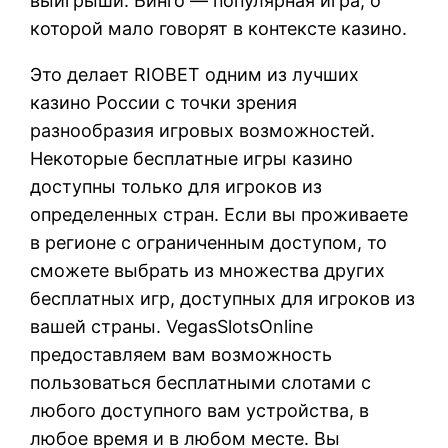
выигрыши. Бинго — популярная игра, о
которой мало говорят в контексте казино.
Это делает RIOBET одним из лучших
казино России с точки зрения
разнообразия игровых возможностей.
Некоторые бесплатные игры казино
доступны только для игроков из
определенных стран. Если вы проживаете
в регионе с ограниченным доступом, то
сможете выбрать из множества других
бесплатных игр, доступных для игроков из
вашей страны. VegasSlotsOnline
предоставляем вам возможность
пользоваться бесплатными слотами с
любого доступного вам устройства, в
любое время и в любом месте. Вы