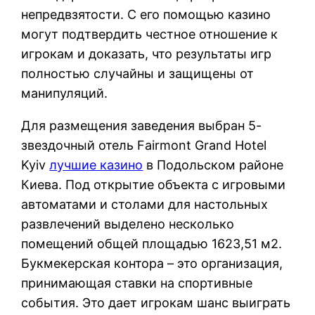
непредвзятости. С его помощью казино
могут подтвердить честное отношение к
игрокам и доказать, что результаты игр
полностью случайны и защищены от
манипуляций.
Для размещения заведения выбран 5-
звездочный отель Fairmont Grand Hotel
Kyiv
лучшие казино
в Подольском районе
Киева. Под открытие объекта с игровыми
автоматами и столами для настольных
развлечений выделено несколько
помещений общей площадью 1623,51 м2.
Букмекерская контора – это организация,
принимающая ставки на спортивные
события. Это дает игрокам шанс выиграть