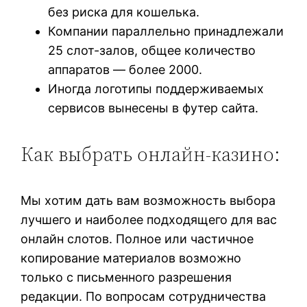
без риска для кошелька.
Компании параллельно принадлежали
25 слот-залов, общее количество
аппаратов — более 2000.
Иногда логотипы поддерживаемых
сервисов вынесены в футер сайта.
Как выбрать онлайн-казино:
Мы хотим дать вам возможность выбора
лучшего и наиболее подходящего для вас
онлайн слотов. Полное или частичное
копирование материалов возможно
только с письменного разрешения
редакции. По вопросам сотрудничества