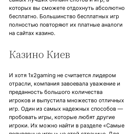
которых вы сможете отдохнуть абсолютно
бесплатно. Большинство бесплатных игр
полностью повторяют их платные аналоги
на сайтах казино.
Казино Киев
И хотя 1x2gaming не считается лидером
отрасли, компания завоевала уважение и
преданность большого количества
игроков и выпустила множество отличных
игр. Один из самых надежных способов —
пробовать игры, которые любят другие
игроки. Их можно найти в разделе «Самые
популярные игры» на этой странице. Для