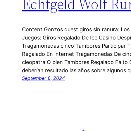
Echtgeld Wolf Ru
Content Gonzos quest giros sin ranura: Los
Juegos: Giros Regalado De Ice Casino Despr
Tragamonedas cinco Tambores Participar T
Regalado En internet Tragamonedas De cin
cleopatra O bien Tambores Regalado Falto 
deberían resultado las años sobre algunos 
September 8, 2024