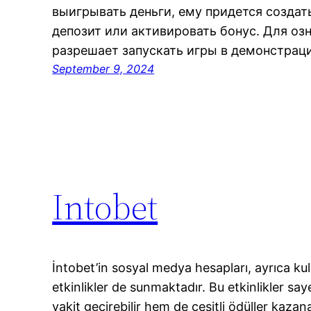
выигрывать деньги, ему придется создат
депозит или активировать бонус. Для оз
разрешает запускать игры в демонстра
September 9, 2024
Intobet
İntobet’in sosyal medya hesapları, ayrıca kull
etkinlikler de sunmaktadır. Bu etkinlikler say
vakit geçirebilir hem de çeşitli ödüller kaza