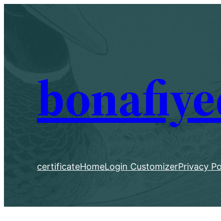
Skip
to
content
bonafiye
certificate
Home
Login Customizer
Privacy Po