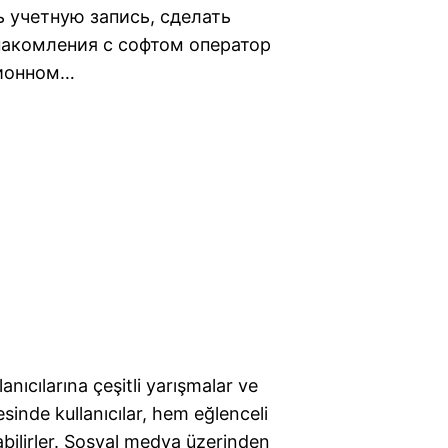
ь учетную запись, сделать
накомления с софтом оператор
ционном…
anıcılarına çeşitli yarışmalar ve
esinde kullanıcılar, hem eğlenceli
nabilirler. Sosyal medya üzerinden