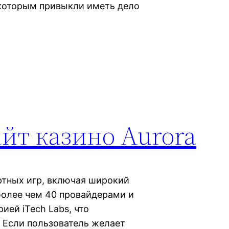
с которым привыкли иметь дело
йт казино Aurora
артных игр, включая широкий
более чем 40 провайдерами и
ей iTech Labs, что
. Если пользователь желает